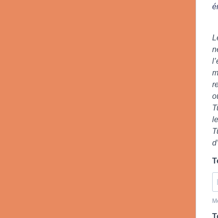
é
L
n
l
m
r
o
T
l
T
d
T
Me
T