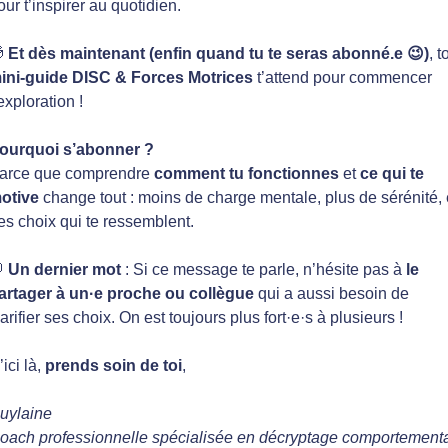
our t’inspirer au quotidien.

Et dès maintenant (enfin quand tu te seras abonné.e 😉)
, t
ini-guide DISC & Forces Motrices
t’attend pour commencer
’exploration !
ourquoi s’abonner ?
arce que comprendre
comment tu fonctionnes
et
ce qui te
otive
change tout : moins de charge mentale, plus de sérénité, 
es choix qui te ressemblent.

Un dernier mot
: Si ce message te parle, n’hésite pas à
le
artager à un·e proche ou collègue
qui a aussi besoin de
larifier ses choix. On est toujours plus fort·e·s à plusieurs !
’ici là,
prends soin de toi
,
uylaine
oach professionnelle spécialisée en décryptage comportementa