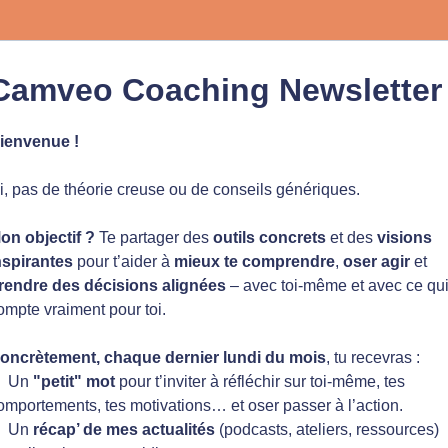
Camveo Coaching Newsletter
ienvenue !
ci, pas de théorie creuse ou de conseils génériques.
on objectif ?
Te partager des
outils concrets
et des
visions
nspirantes
pour t’aider à
mieux te comprendre
,
oser agir
et
rendre des décisions alignées
– avec toi-même et avec ce qu
ompte vraiment pour toi.
oncrètement, chaque dernier lundi du mois
, tu recevras :
 Un
"petit" mot
pour t’inviter à réfléchir sur toi-même, tes
omportements, tes motivations… et oser passer à l’action.
 Un
récap’ de mes actualités
(podcasts, ateliers, ressources)