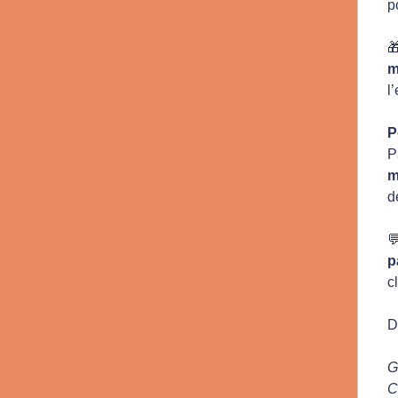
p

m
l
P
P
m
d

p
c
D
G
C